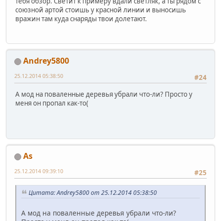
тебя обзор. Светит к примеру вдали светляк, а ты рядом с
союзной артой стоишь у красной линии и выносишь
вражин там куда снаряды твои долетают.
Andrey5800
25.12.2014 05:38:50
#24
А мод на поваленные деревья убрали что-ли? Просто у
меня он пропал как-то(
As
25.12.2014 09:39:10
#25
Цитата: Andrey5800 от 25.12.2014 05:38:50
А мод на поваленные деревья убрали что-ли?