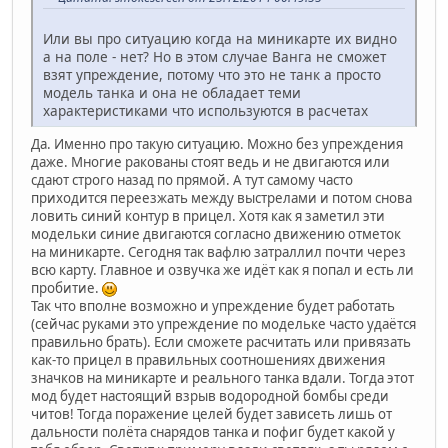
Или вы про ситуацию когда на миникарте их видно
а на поле - нет? Но в этом случае Ванга не сможет
взят упреждение, потому что это не танк а просто
модель танка и она не обладает теми
характеристиками что используются в расчетах
Да. Именно про такую ситуацию. Можно без упреждения
даже. Многие ракованы стоят ведь и не двигаются или
сдают строго назад по прямой. А тут самому часто
приходится переезжать между выстрелами и потом снова
ловить синий контур в прицел. Хотя как я заметил эти
модельки синие двигаются согласно движению отметок
на миникарте. Сегодня так вафлю затраллил почти через
всю карту. Главное и озвучка же идёт как я попал и есть ли
пробитие.
Так что вполне возможно и упреждение будет работать
(сейчас руками это упреждение по модельке часто удаётся
правильно брать). Если сможете расчитать или привязать
как-то прицел в правильных соотношениях движения
значков на миникарте и реального танка вдали. Тогда этот
мод будет настоящий взрыв водородной бомбы среди
читов! Тогда поражение целей будет зависеть лишь от
дальности полёта снарядов танка и пофиг будет какой у