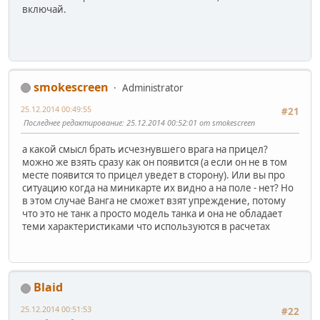
включай.
smokescreen
Administrator
25.12.2014 00:49:55
#21
Последнее редактирование
: 25.12.2014 00:52:01 от smokescreen
а какой смысл брать исчезнувшего врага на прицел?
можно же взять сразу как он появится (а если он не в том
месте появится то прицел уведет в сторону). Или вы про
ситуацию когда на миникарте их видно а на поле - нет? Но
в этом случае Ванга не сможет взят упреждение, потому
что это не танк а просто модель танка и она не обладает
теми характеристиками что используются в расчетах
Blaid
25.12.2014 00:51:53
#22