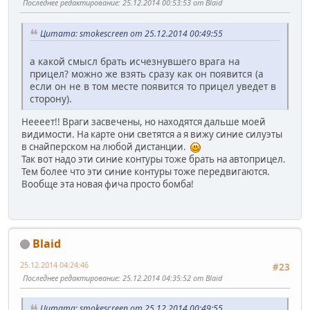
Последнее редактирование
: 25.12.2014 00:53:53 от Blaid
Цитата: smokescreen от 25.12.2014 00:49:55
а какой смысл брать исчезнувшего врага на
прицел? можно же взять сразу как он появится (а
если он не в том месте появится то прицел уведет в
сторону).
Неееет!! Враги засвечены, но находятся дальше моей
видимости. На карте они светятся а я вижу синие силуэты
в снайперском на любой дистанции.
Так вот надо эти синие контуры тоже брать на автоприцел.
Тем более что эти синие контуры тоже передвигаются.
Вообще эта новая фича просто бомба!
Blaid
25.12.2014 04:24:46
#23
Последнее редактирование
: 25.12.2014 04:35:52 от Blaid
Цитата: smokescreen от 25.12.2014 00:49:55