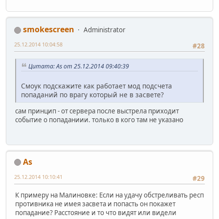
smokescreen
Administrator
25.12.2014 10:04:58
#28
Цитата: As от 25.12.2014 09:40:39
Смоук подскажите как работает мод подсчета
попаданий по врагу который не в засвете?
сам принцип - от сервера после выстрела приходит
событие о попаданиии. только в кого там не указано
As
25.12.2014 10:10:41
#29
К примеру на Малиновке: Если на удачу обстреливать респ
противника не имея засвета и попасть он покажет
попадание? Расстояние и то что видят или видели