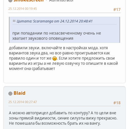
25.12.2014 00:19:45
#17
Цитата: Scaramanga от 24.12.2014 20:48:41
при попадании по незасвеченному очень не
хватает звукового оповещения
добавили звуки. включайте в настройках мода. хотя
вариантов звука два, но все-равно проигрывается как
правило один и тот же
. Если хотите предложить свои
варианты из игры а не левую озвучку то опишите в какой
момент она срабатывает
Blaid
25.12.2014 00:27:47
#18
А можно автоприцел добавить по контуру? А то цели вне
зоны прямой видимости, синие силуэты вижу прекрасно.
Не помешала бы возможность брать их на вангу.