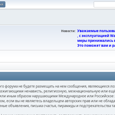
ия
Уважаемые пользова
Новости:
, с эксплуатацией W
меры принимались в
Это поможет вам и р
ного форума не будете размещать на нем сообщения, являющиеся 
азжигающими ненависть, религиозную, межнациональную или ещё 
ли иным образом нарушающими Международное или Российское за
м, если вы не являетесь владельцем авторских прав или не обла
амные объявления, письма счастья, пирамиды и подстрекательства 