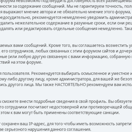
о форума невозможно подтвердить достоверность всех размещаемых
енности за содержание сообщений. Мы не гарантируем точность, по
выражают мнение автора и не обязательно мнение этого форума, 
редосудительно, рекомендуется немедленно уведомить администра
удалить нежелательное содержание в разумные сроки, если они реш
 удалять или редактировать отдельные сообщения немедленно. Такая
аемых вами сообщений. Кроме того, вы соглашаетесь возместить
а, его сотрудников, любых связанных с этим форумом сайтов и доче
нные (или любую другую связанную с вами информацию, собранную 
ствий на этом форуме.
я пользователя. Рекомендуется выбирать осмысленное и уместное и
ому-либо другому лицу, кроме администратора, для вашей же безоп
пись другого лица. Мы также НАСТОЯТЕЛЬНО рекомендуем вам испо
ы сможете внести подробные сведения в свой профиль. Вы обязует
го сотрудники посчитают недостоверной или противоречащей общ
этом к вам могут быть применены соответствующие санкции.
сохранен ваш IP-адрес, для того чтобы иметь возможность запретит
ае серьезного нарушения данного соглашения.