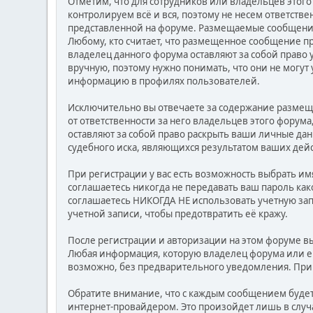
Отметим, что для сотрудников или владельцев этог
контролируем всё и вся, поэтому не несем ответств
представленной на форуме. Размещаемые сообщения 
Любому, кто считает, что размещенное сообщение п
владелец данного форума оставляют за собой право 
вручную, поэтому нужно понимать, что они не могут
информацию в профилях пользователей.
Исключительно вы отвечаете за содержание размещ
от ответственности за него владельцев этого форум
оставляют за собой право раскрыть ваши личные да
судебного иска, являющихся результатом ваших дей
При регистрации у вас есть возможность выбрать им
соглашаетесь никогда не передавать ваш пароль как
соглашаетесь НИКОГДА НЕ использовать учетную за
учетной записи, чтобы предотвратить её кражу.
После регистрации и авторизации на этом форуме в
Любая информация, которую владелец форума или е
возможно, без предварительного уведомления. При 
Обратите внимание, что с каждым сообщением будет 
интернет-провайдером. Это произойдет лишь в случ