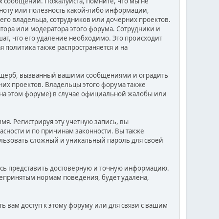
 сообщений. Пожалуйста, помните, что мы не
лноту или полезность какой-либо информации,
его владельца, сотрудников или дочерних проектов.
тора или модератора этого форума. Сотрудники и
ат, что его удаление необходимо. Это происходит
 политика также распространяется и на
 ущерб, вызванный вашими сообщениями и оградить
рних проектов. Владельцы этого форума также
на этом форуме) в случае официальной жалобы или
мя. Регистрируя эту учетную запись, вы
асности и по причинам законности. Вы также
льзовать сложный и уникальный пароль для своей
есь представить достоверную и точную информацию.
епринятым нормам поведения, будет удалена,
ь вам доступ к этому форуму или для связи с вашим