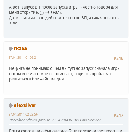
А вот "запуск ВП после запуска игры" - честно говоря для
меня открытие. ))) Не знал).
Да, вычислил - это действительно не ВП, а какая-то часть
ХВМ.
rkzaa
27.04.2014 01:08:21
#216
Не фига не понимаю о чём вы тут) но запуск сначала игры
потом вп лично мне не помогает, надеюсь проблема
решиться в ближайшие дни.
alexsilver
27.04.2014 02:22:56
#217
Последнее редактирование
: 27.04.2014 02:30:14 от alexsilver
Ванга совсем никчёмная стала!Танк подсвечивает красным