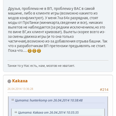
Друзья, проблема не в ВП, проблема у ВАС в самой
машине, либо в клиенте игры (возможно какието из
модов конфликтуют). У меня 7ка 64х разрядная, стоят
моды от ПроТанки (миникарта,сведение и все), никаких
вылетов не наблюдается (за редким исключением,но это
по вине ВГ,их клиент кривоват). Вылеты скорее всего из-
за смены движка игры (и то она только
частичная),возможно из-за добавления отрыва башни. Так
что к разработчикам ВП претензии предьявлять не стоит.
Пока что....
Танки то у Нас есть, нам, мозгов не хватает.
Kakaxa
26.04.2014 13:36:28
#214
Цитата: hunterkomp от 26.04.2014 10:38:48
Цитата: Kakaxa от 26.04.2014 10:35:35