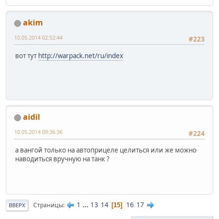
akim
10.05.2014 02:52:44
#223
вот тут
http://warpack.net/ru/index
aidil
10.05.2014 09:36:36
#224
а вангой только на автоприцеле целиться или же можно
наводиться вручную на танк ?
1
...
13
14
16
17
Страницы
15
ВВЕРХ