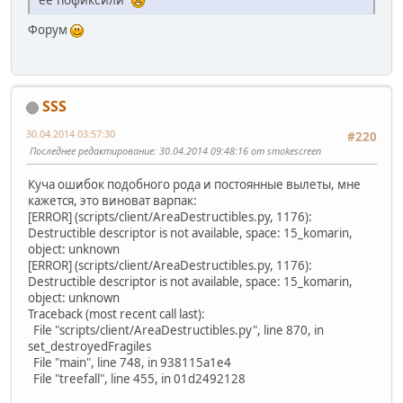
Форум
SSS
30.04.2014 03:57:30
#220
Последнее редактирование
: 30.04.2014 09:48:16 от smokescreen
Куча ошибок подобного рода и постоянные вылеты, мне
кажется, это виноват варпак:
[ERROR] (scripts/client/AreaDestructibles.py, 1176):
Destructible descriptor is not available, space: 15_komarin,
object: unknown
[ERROR] (scripts/client/AreaDestructibles.py, 1176):
Destructible descriptor is not available, space: 15_komarin,
object: unknown
Traceback (most recent call last):
File "scripts/client/AreaDestructibles.py", line 870, in
set_destroyedFragiles
File "main", line 748, in 938115a1e4
File "treefall", line 455, in 01d2492128