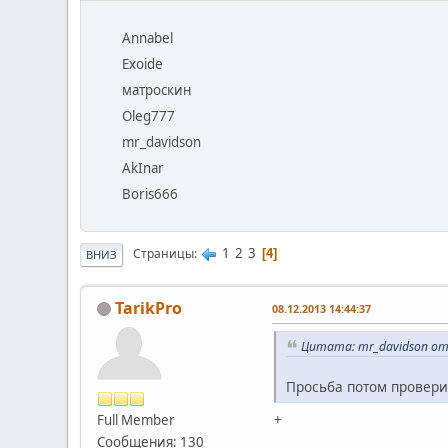
Annabel
Exoide
матроскин
Oleg777
mr_davidson
AkInar
Boris666
1
2
3
Страницы
4
ВНИЗ
TarikPro
08.12.2013 14:44:37
Цитата: mr_davidson от 
Просьба потом провери
Full Member
+
Сообщения: 130