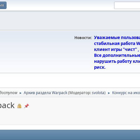
ия
Уважаемые пользоват
Новости:
стабильная работа Wa
клиент игры "чист" 
Все дополнительные
нарушить работу кли
риск.
 доступом
Архив раздела Warpack
(Модератор:
svolota
)
Конкурс на ик
►
►
pack