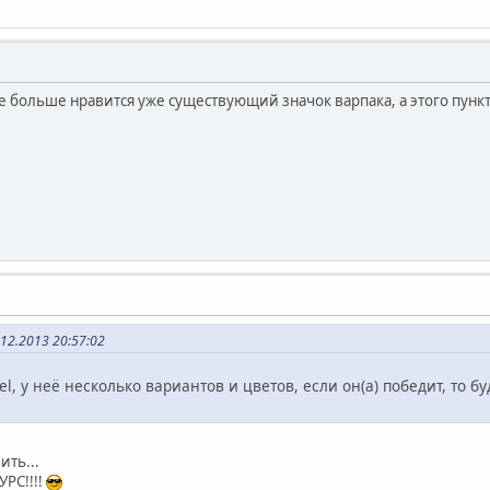
 больше нравится уже существующий значок варпака, а этого пункт
12.2013 20:57:02
l, у неё несколько вариантов и цветов, если он(а) победит, то б
ть...
РС!!!!