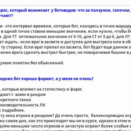
ос, который возникает у ботоводов: что за ползунки, галочки, р
ечают?
 - это интервал времени, которые бот, находясь в точке марш
о в одной точке ставим меньшее значение, если нужно, чтобы б
Для ТТ оптимальное значение от 5-10, для СТ от 3 до 6, для ЛТ 
дет ждать - если враг в засвете и доступен для выстрела или в 
ту сторону. Если враг пропал из засвета, бот будет еще данное 
ения врага сделать выстрел быстрее, не поворачивая башню в 
умаю понятно без объяснений.
 одних бот хорошо фармит, а у меня не очень?
, которые влияют на статистику и фарм:
дают с вами в рандом
нкретного танка
роизводительность ПК
 подробнее.
тату акка игроки в рандоме? Да очень просто, балансировщик и
а самое дно, как это происходит мы не в курсе, однако в этом е
 днём меньшее число игроков и зачастую играют более слабые с