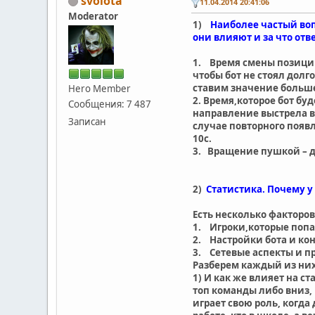
svolota
11.04.2014 20:41:06
Moderator
1)
Наиболее частый вопр
они влияют и за что отв
1. Время смены позиции
чтобы бот не стоял долг
ставим значение больше. 
Hero Member
2. Время,которое бот бу
Сообщения: 7 487
направление выстрела в 
Записан
случае повторного появл
10с.
3. Вращение пушкой – д
2)
Статистика. Почему у
Есть несколько факторов
1. Игроки,которые попа
2. Настройки бота и ко
3. Сетевые аспекты и п
Разберем каждый из них
1) И как же влияет на с
топ команды либо вниз, н
играет свою роль, когда