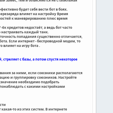
ый замес, тем и объясняется не стабильная
фективно будет себя вести бот в боях.
перезаряда влияет на настройку Время
ностей к маневрированию плюс время
-6к кредитов недостаёт, а ведь бот часто
о настраивать каждый танк.
с точность попадания существенно отличается,
та. Если интернет - беспроводной модем, то
 влияет на игру бота .
, стреляет с базы, а потом спустя некоторое
вания за ними, если союзники располагаются
изацию и группировку союзников. Настройте
, значение необходимо подобрать
е понаблюдать с какими настройками
сти
какая-то из этих систем. В интернете