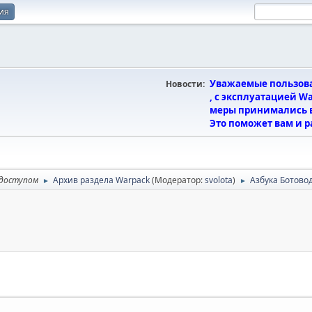
ия
Уважаемые пользова
Новости:
, с эксплуатацией W
меры принимались в
Это поможет вам и р
 доступом
Архив раздела Warpack
(Модератор:
svolota
)
Азбука Ботово
►
►