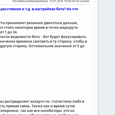
Последнее редактирование
: 12.01.2016 19:58:24 от svolota
асстояния и т.д. в настройках бота? На что
рута принимает решение двигаться дальше,
от стоял некоторое время в точке маршрута
от 1 до 34.
области видимости бота - бот будет фокусировать
значение времени смотреть в ту сторону, чтобы в
другую сторону. Оптимальное значение от 5 до
гры распределяет аккаунт по статистике либо в
сть прямая связь. Также как и время суток
оперники, так как все нагибаторы кто на