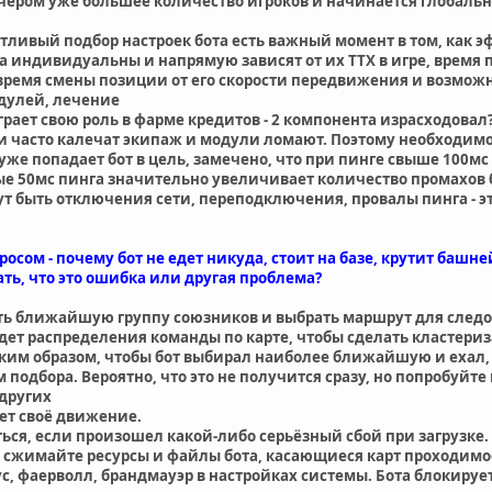
вечером уже большее количество игроков и начинается глобальн
.
отливый подбор настроек бота есть важный момент в том, как эф
а индивидуальны и напрямую зависят от их ТТХ в игре, время 
время смены позиции от его скорости передвижения и возмож
дулей, лечение
грает свою роль в фарме кредитов - 2 компонента израсходовал? 
 и часто калечат экипаж и модули ломают. Поэтому необходим
хуже попадает бот в цель, замечено, что при пинге свыше 100м
е 50мс пинга значительно увеличивает количество промахов бо
т быть отключения сети, переподключения, провалы пинга - это
осом - почему бот не едет никуда, стоит на базе, крутит башней
ть, что это ошибка или другая проблема?
ть ближайшую группу союзников и выбрать маршрут для следо
 ждет распределения команды по карте, чтобы сделать кластер
аким образом, чтобы бот выбирал наиболее ближайшую и ехал
подбора. Вероятно, что это не получится сразу, но попробуйт
 других
ает своё движение.
ться, если произошел какой-либо серьёзный сбой при загрузке.
 сжимайте ресурсы и файлы бота, касающиеся карт проходимо
 фаерволл, брандмауэр в настройках системы. Бота блокирует 