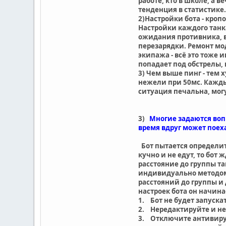
работе, кто в школе, а 
тенденция в статистике
2)Настройки бота - кроп
Настройки каждого танк
ожидания противника, 
перезарядки. Ремонт мо
экипажа - всё это тоже и
попадает под обстрелы,
3) Чем выше пинг - тем 
нежели при 50мс. Кажды
ситуация печальна, могу
3)
Многие задаются вопр
время вдруг может поеха
Бот пытается определи
кучно и не едут, то бот
расстояние до группы т
индивидуально методом 
расстояний до группы и
настроек бота он начин
1. Бот не будет запуска
2. Нередактируйте и не
3. Отключите антивирус,