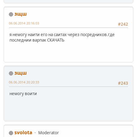
зщш
06.06.2014 20:16:03
#242
я немогу наити его на саитах через посредников.где
последнии варпак СКАЧАТЬ
зщш
06.06.2014 20:20:33
#243
немогу воити
svolota
Moderator