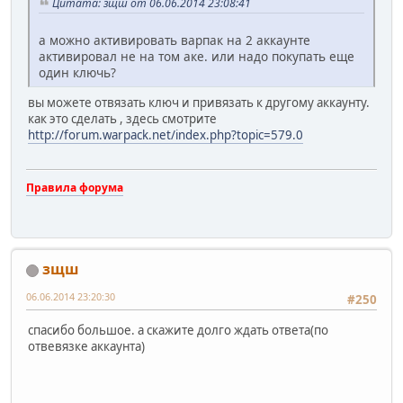
Цитата: зщш от 06.06.2014 23:08:41
а можно активировать варпак на 2 аккаунте
активировал не на том аке. или надо покупать еще
один ключь?
вы можете отвязать ключ и привязать к другому аккаунту.
как это сделать , здесь смотрите
http://forum.warpack.net/index.php?topic=579.0
Правила форума
зщш
06.06.2014 23:20:30
#250
спасибо большое. а скажите долго ждать ответа(по
отвевязке аккаунта)