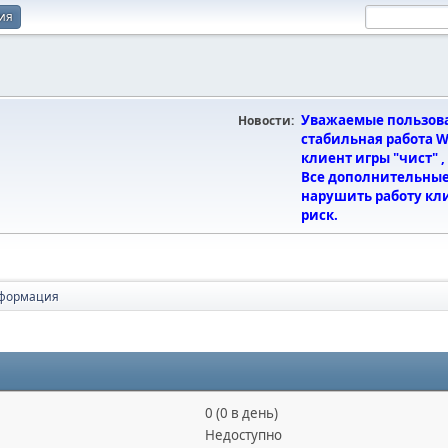
ия
Уважаемые пользоват
Новости:
стабильная работа Wa
клиент игры "чист" 
Все дополнительные
нарушить работу кли
риск.
нформация
0 (0 в день)
Недоступно