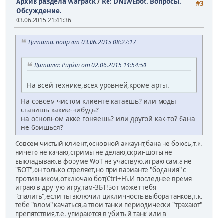
Архив раздела Warpack
/
Re: DNIWEbot. Вопросы.
#3
Обсуждение.
03.06.2015 21:41:36
Цитата: noop от 03.06.2015 08:27:17
Цитата: Pupkin от 02.06.2015 14:54:50
На всей технике,всех уровней,кроме арты.
На совсем чистом клиенте катаешь? или моды
ставишь какие-нибудь?
на основном акке гоняешь? или другой как-то? бана
не боишься?
Совсем чистый клиент,основной аккаунт,бана не боюсь,т.к.
ничего не качаю,стримы не делаю,скриншоты не
выкладываю,в форуме WoT не участвую,играю сам,а не
"БОТ",он только стреляет,но при варианте "бодания" с
противником,отключаю бот(Ctrl+H).И последнее время
играю в другую игру,там-ЗБТ!Бот может тебя
"спалить",если ты включил цикличность выбора танков,т.к.
тебе "влом" качаться,а твои танки периодически "трахают"
препятствия,т.е. упираются в убитый танк или в