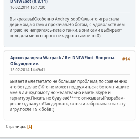
DNIWEbot (0.8.11)
16.02.2014 16:17:30
Вы красавы!Особенно Andrey_sop!Жаль,что игра стала
дерьмом,а я танки прокачал.Но ботом, с удовольствием
играю,не напрягаясь-катаю танки,а они сами выбирают
цель,для меня старого незадрота-самое то:0)
Архив раздела Warpack
/
Re: DNIWEbot. Вопросы.
#14
Обсуждение.
15.02.2014 14:49:41
Бывает вылетает,это не большая проблема,по сравнению
что бот делает))Кто не может подружиться с ботом,пишите
мне в личку,помогу но желательно иметь Skype и
гарнитуру.Писать не буду-заё***то описывать!Разрабам-
респект,уважуха!Так держать,хоть я и забрасываю нах эту
игру,после 19 к боёв:(
Страницы
1