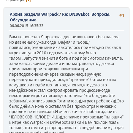
Архив раздела Warpack
/
Re: DNIWEbot. Вопросы.
#1
Обсуждение.
06.06.2015 16:35:33
Вам не повезло.Я прокачал две ветки танков,без палева
но давненько уже,когда "Вафля" и "Борщ"
появились,очень мне их захотелось поиметь,но так как в
игре с августа 2010 года,качать самому было
"влом".Запустил значит я бота и под присмотром качал,т.е.
занимался своими делами и посматривал,что да как,а
временами происходили зависания при
переподключении(через каждый час),вручную
перезапускать приходилось,и "траханье" ботом всяких
камушков и подбитых танков,я понял,что дело это
ненадёжное и стал контролировать процесс.Иногда
некоторые игроки писали,что то типа-"это бот,давайте
забаним",я отписывался-"отипитесь)),играет ребёнок))).Это
было днём.А ночью оставлял без присмотра и никаких
проблем не возникало.И очень хочется поблагодарить
ЧЕЛОВЕКОВ-ЧЕЛОВЕЧИЩ))),за такие прекрасные "плюшки"
к игре,как Warpack и Dniwebot.Низкий Вам поклон!Жаль
только,что сама игра превратилась в неудобоваримую для