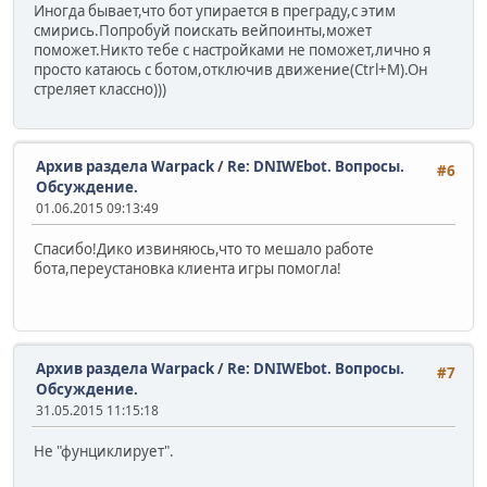
Иногда бывает,что бот упирается в преграду,с этим
смирись.Попробуй поискать вейпоинты,может
поможет.Никто тебе с настройками не поможет,лично я
просто катаюсь с ботом,отключив движение(Ctrl+M).Он
стреляет классно)))
Архив раздела Warpack
/
Re: DNIWEbot. Вопросы.
#6
Обсуждение.
01.06.2015 09:13:49
Спасибо!Дико извиняюсь,что то мешало работе
бота,переустановка клиента игры помогла!
Архив раздела Warpack
/
Re: DNIWEbot. Вопросы.
#7
Обсуждение.
31.05.2015 11:15:18
Не "фунциклирует".