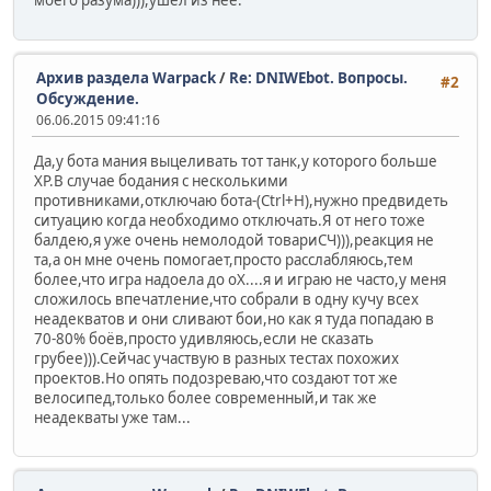
моего разума))),ушёл из неё.
Архив раздела Warpack
/
Re: DNIWEbot. Вопросы.
#2
Обсуждение.
06.06.2015 09:41:16
Да,у бота мания выцеливать тот танк,у которого больше
ХР.В случае бодания с несколькими
противниками,отключаю бота-(Ctrl+H),нужно предвидеть
ситуацию когда необходимо отключать.Я от него тоже
балдею,я уже очень немолодой товариСЧ))),реакция не
та,а он мне очень помогает,просто расслабляюсь,тем
более,что игра надоела до оХ....я и играю не часто,у меня
сложилось впечатление,что собрали в одну кучу всех
неадекватов и они сливают бои,но как я туда попадаю в
70-80% боёв,просто удивляюсь,если не сказать
грубее))).Сейчас участвую в разных тестах похожих
проектов.Но опять подозреваю,что создают тот же
велосипед,только более современный,и так же
неадекваты уже там...