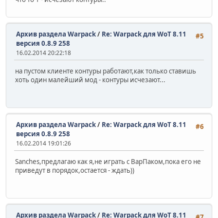
Архив раздела Warpack
/
Re: Warpack для WoT 8.11
#5
версия 0.8.9 258
16.02.2014 20:22:18
на пустом клиенте контуры работают,как только ставишь
хоть один малейший мод - контуры исчезают...
Архив раздела Warpack
/
Re: Warpack для WoT 8.11
#6
версия 0.8.9 258
16.02.2014 19:01:26
Sanches,предлагаю как я,не играть с ВарПаком,пока его не
приведут в порядок,остается - ждать))
Архив раздела Warpack
/
Re: Warpack для WoT 8.11
#7