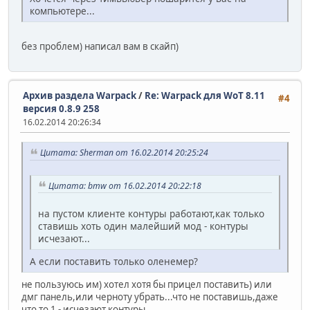
компьютере...
без проблем) написал вам в скайп)
Архив раздела Warpack
/
Re: Warpack для WoT 8.11
#4
версия 0.8.9 258
16.02.2014 20:26:34
Цитата: Sherman от 16.02.2014 20:25:24
Цитата: bmw от 16.02.2014 20:22:18
на пустом клиенте контуры работают,как только
ставишь хоть один малейший мод - контуры
исчезают...
А если поставить только оленемер?
не пользуюсь им) хотел хотя бы прицел поставить) или
дмг панель,или черноту убрать...что не поставишь,даже
что то 1 - исчезают контуры..