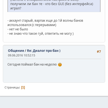
получили ли бан те - кто без GUI (без интерфейса)
играл?
- аккаунт старый, варпак еще до 1й волны банов
использовался (с перерывами)
- нет не было
- не знаю что такое гуй, ответить не могу )
Общение
/
Re: Диалог про бан )
#7
09.06.2016 10:52:15
Сегодня поймал бан на неделю
Страницы
1