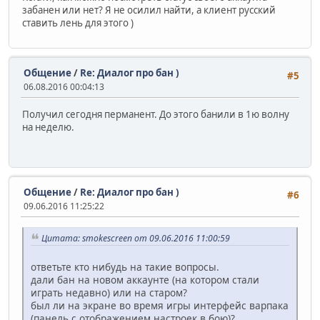
забанен или нет? Я не осилил найти, а клиент русский
ставить лень для этого )
Общение
/
Re: Диалог про бан )
#5
06.08.2016 00:04:13
Получил сегодня перманент. До этого банили в 1ю волну
на неделю.
Общение
/
Re: Диалог про бан )
#6
09.06.2016 11:25:22
Цитата: smokescreen от 09.06.2016 11:00:59
ответьте кто нибудь на такие вопросы.
дали бан на новом аккаунте (на котором стали
играть недавно) или на старом?
был ли на экране во время игры интерфейс варпака
(панель с отображением настроек в бою)?