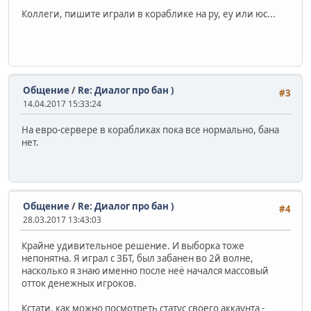
Коллеги, пишите играли в кораблике на ру, еу или юс...
Общение
/
Re: Диалог про бан )
#3
14.04.2017 15:33:24
На евро-сервере в корабликах пока все нормально, бана
нет.
Общение
/
Re: Диалог про бан )
#4
28.03.2017 13:43:03
Крайне удивительное решение. И выборка тоже
непонятна. Я играл с ЗБТ, был забанен во 2й волне,
насколько я знаю именно после неё начался массовый
отток денежных игроков.
Кстати, как можно посмотреть статус своего аккаунта -