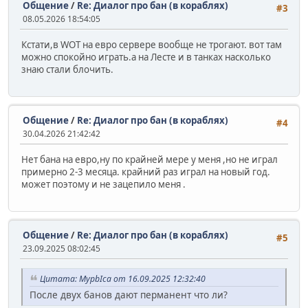
Общение
/
Re: Диалог про бан (в кораблях)
#3
08.05.2026 18:54:05
Кстати,в WOT на евро сервере вообще не трогают. вот там
можно спокойно играть.а на Лесте и в танках насколько
знаю стали блочить.
Общение
/
Re: Диалог про бан (в кораблях)
#4
30.04.2026 21:42:42
Нет бана на евро,ну по крайней мере у меня ,но не играл
примерно 2-3 месяца. крайний раз играл на новый год.
может поэтому и не зацепило меня .
Общение
/
Re: Диалог про бан (в кораблях)
#5
23.09.2025 08:02:45
Цитата: MypbIca от 16.09.2025 12:32:40
После двух банов дают перманент что ли?